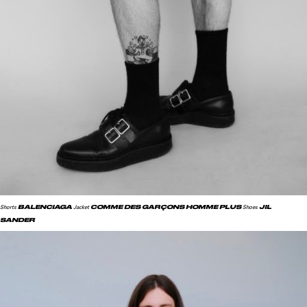
BALENCIAGA
COMME DES GARÇONS HOMME PLUS
JIL
Shorts
Jacket
Shoes
SANDER