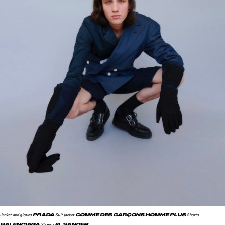
PRADA
COMME DES GARÇONS HOMME PLUS
Jacket and gloves
Suit jacket
Shorts
BALENCIAGA
JIL SANDER
Shoes