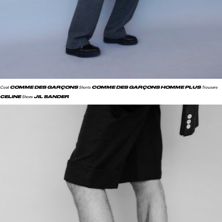
COMME DES GARÇONS
COMME DES GARÇONS HOMME PLUS
Coat
Shorts
Trousers
CELINE
JIL SANDER
Shoes